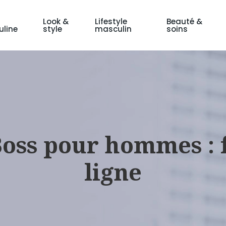
Look &
Lifestyle
Beauté &
line
style
masculin
soins
ss pour hommes : f
ligne