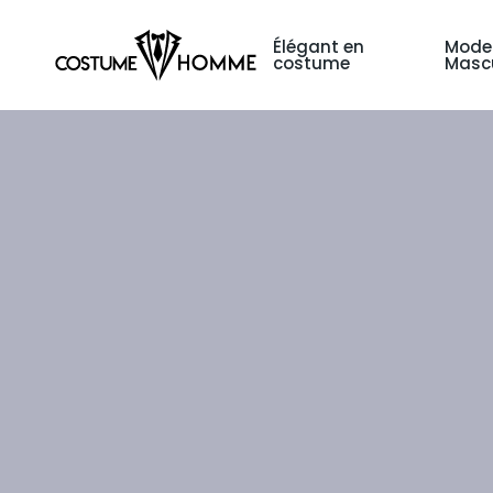
Élégant en
Mode
costume
Mascu