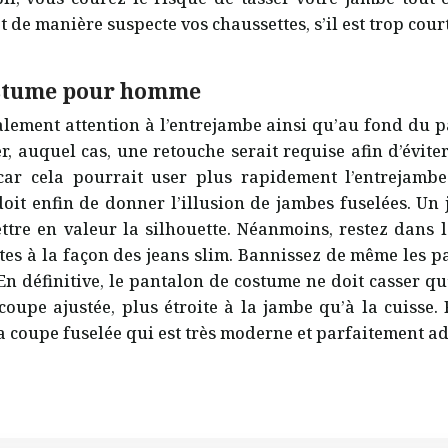
 de manière suspecte vos chaussettes, s’il est trop cour
ostume pour homme
lement attention à l’entrejambe ainsi qu’au fond du pa
er, auquel cas, une retouche serait requise afin d’évite
 car cela pourrait user plus rapidement l’entrejam
it enfin de donner l’illusion de jambes fuselées. Un
ttre en valeur la silhouette. Néanmoins, restez dans l
es à la façon des jeans slim. Bannissez de même les pa
n définitive, le pantalon de costume ne doit casser qu
coupe ajustée, plus étroite à la jambe qu’à la cuisse.
 la coupe fuselée qui est très moderne et parfaitement a