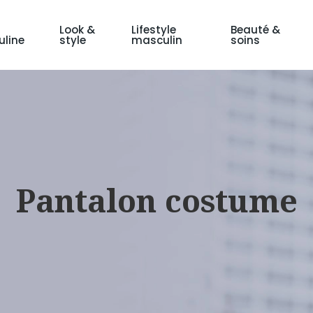
Look &
Lifestyle
Beauté &
line
style
masculin
soins
Pantalon costume