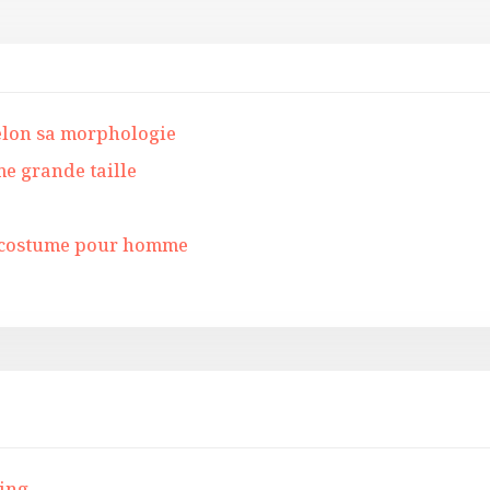
elon sa morphologie
e grande taille
on costume pour homme
king