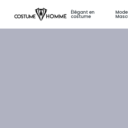
Élégant en
Mode
costume
Mascu