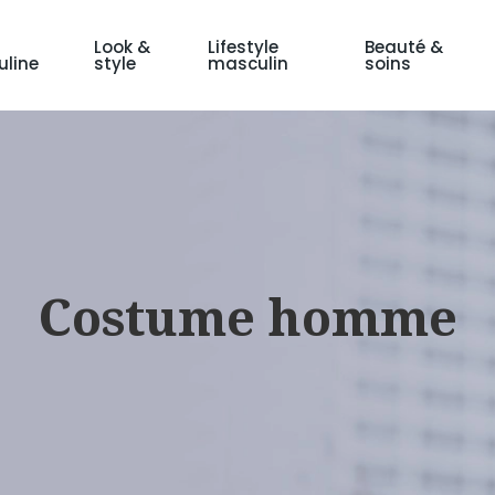
Look &
Lifestyle
Beauté &
line
style
masculin
soins
Costume homme